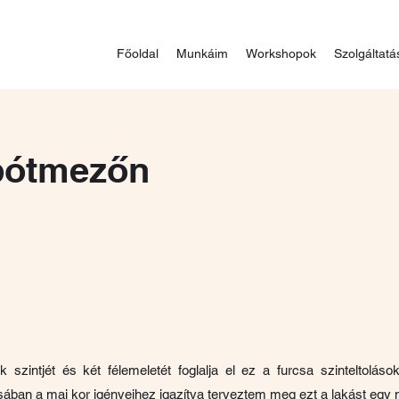
Főoldal
Munkáim
Workshopok
Szolgáltat
ipótmezőn
k szintjét és két félemeletét foglalja el ez a furcsa szinteltoláso
ásában a mai kor igényeihez igazítva terveztem meg ezt a lakást egy 