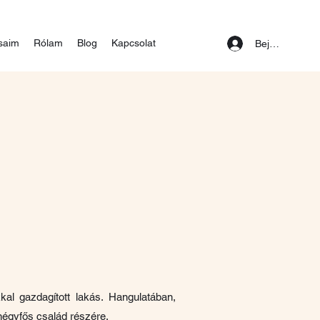
ásaim
Rólam
Blog
Kapcsolat
Bejelentkezés
kkal gazdagított lakás. Hangulatában,
négyfős család részére.