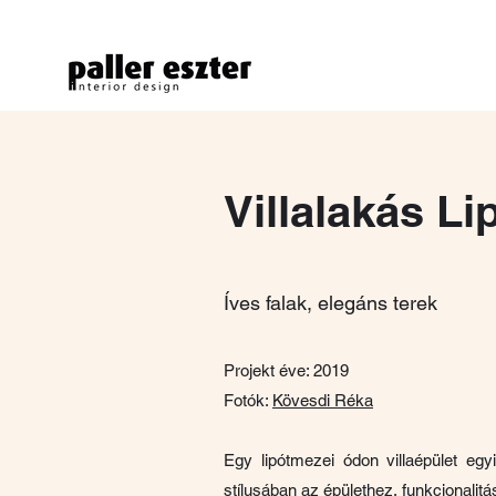
Villalakás L
Íves falak, elegáns terek
Projekt éve: 2019
Fotók:
Kövesdi Réka
Egy lipótmezei ódon villaépület egyi
stílusában az épülethez, funkcionalit