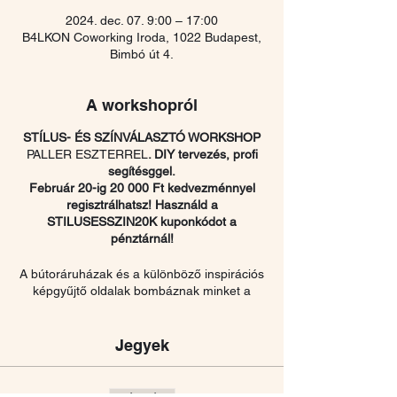
2024. dec. 07. 9:00 – 17:00
B4LKON Coworking Iroda, 1022 Budapest,
Bimbó út 4.
A workshopról
STÍLUS- ÉS SZÍNVÁLASZTÓ WORKSHOP
PALLER ESZTERREL
. DIY tervezés, profi
segítésggel.
Február 20-ig 20 000 Ft kedvezménnyel
regisztrálhatsz! Használd a
STILUSESSZIN20K kuponkódot a
pénztárnál!
A bútoráruházak és a különböző inspirációs
képgyűjtő oldalak bombáznak minket a
belsőépítészeti stílusokkal. Minimál, bohém,
historizáló, nagypolgári, vidéki romantika,
skandináv, indusztriális, urban jungle, loft,
Jegyek
és még számtalan. De melyiket válasszam?
Mi illik legjobban a személyiségemhez, és
mi illik legjobban a lakásomhoz? Mit mivel